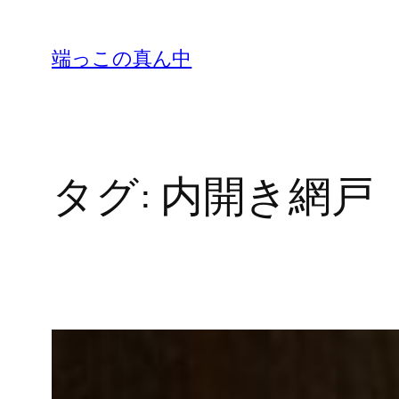
内
容
端っこの真ん中
を
ス
キ
ッ
タグ:
内開き網戸
プ