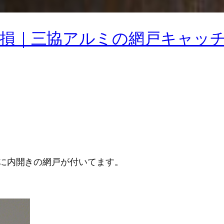
損｜三協アルミの網戸キャッ
に内開きの網戸が付いてます。