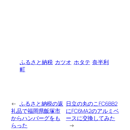
ふるさと納税
カツオ
ホタテ
奈半利
町
←
ふるさと納税の返
日立の丸のこFC6BB2
礼品で福岡県飯塚市
にFC6MA2のアルミベ
からハンバーグをも
ースに交換してみた
らった
→