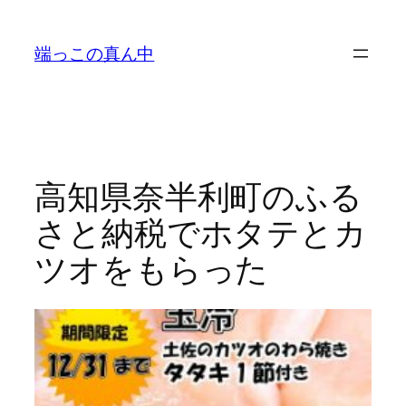
内
容
端っこの真ん中
を
ス
キ
ッ
プ
高知県奈半利町のふる
さと納税でホタテとカ
ツオをもらった