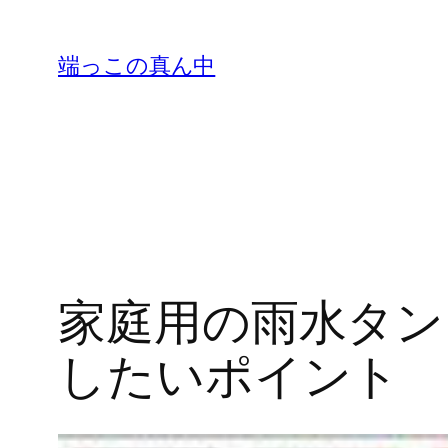
内
容
端っこの真ん中
を
ス
キ
ッ
プ
家庭用の雨水タン
したいポイント